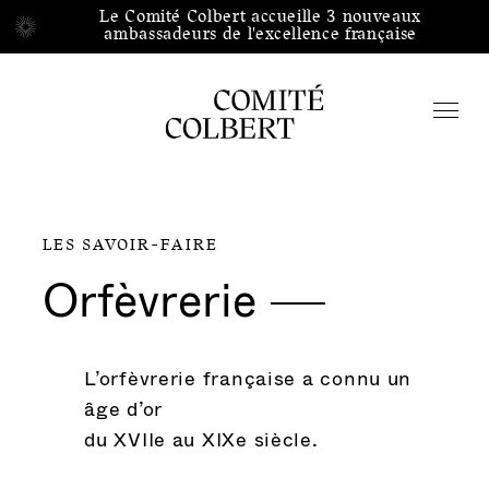
Aller directement au contenu
Le Comité Colbert accueille 3 nouveaux
Le Comité Colbert accueille 3 nouveaux
ambassadeurs de l'excellence française
ambassadeurs de l'excellence française
Accueil
/
/
Fr
En
中文
LES SAVOIR-FAIRE
Orfèvrerie
Rechercher
L’orfèvrerie française a connu un
Qui sommes-nous
âge d’or
du XVIIe au XIXe siècle.