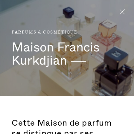
Aller directement au contenu
PARFUMS & COSMÉTIQUE
Maison Francis
Kurkdjian
©Nathalie Baetens
Cette Maison de parfum
se distingue par ses