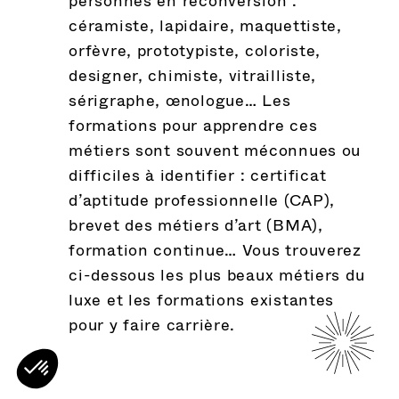
personnes en reconversion :
Histoire
céramiste, lapidaire, maquettiste,
Actualités
orfèvre, prototypiste, coloriste,
designer, chimiste, vitrailliste,
Missions
sérigraphe, œnologue… Les
formations pour apprendre ces
Comité Colbert
Engagements RSE
métiers sont souvent méconnues ou
Nos membres
difficiles à identifier : certificat
d’aptitude professionnelle (CAP),
Études
Commissions
brevet des métiers d’art (BMA),
formation continue… Vous trouverez
Maisons
Membres
Organisation
ci-dessous les plus beaux métiers du
Les savoir-faire
luxe et les formations existantes
pour y faire carrière.
Institutions culturelles
Voir toutes les actualités
L’Équipe Colbert
Les formations aux savoir-faire du
Membres européens