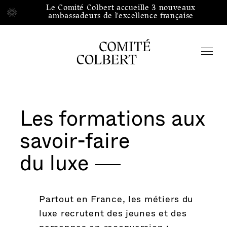
Aller directement au contenu
Le Comité Colbert accueille 3 nouveaux
Le Comité Colbert accueille 3 nouveaux
ambassadeurs de l'excellence française
ambassadeurs de l'excellence française
Accueil
/
/
Fr
En
中文
Les formations aux
savoir-faire
Rechercher
du
luxe
Qui sommes-nous
Partout en France, les métiers du
luxe recrutent des jeunes et des