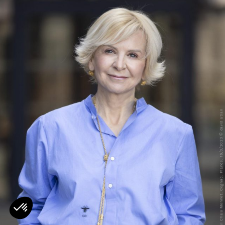
Benedicte EPINAY. Comite Colbert. Hotel Chais Monnet. Cognac. France. 16/3/2023 © david atlan