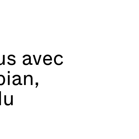
us avec
pian,
du