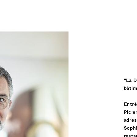
“La D
bâtim
Entré
Pic e
adres
Sophi
resta