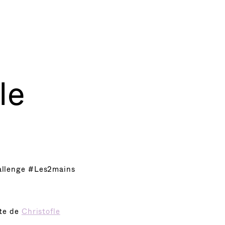
le
allenge #Les2mains
nte de
Christofle