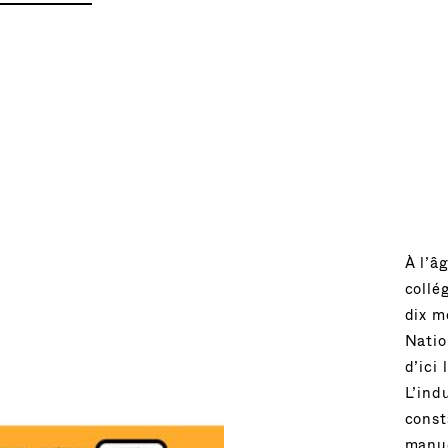
À l’â
collé
dix m
Natio
d’ici
L’ind
const
manue