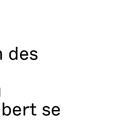
n des
u
bert se