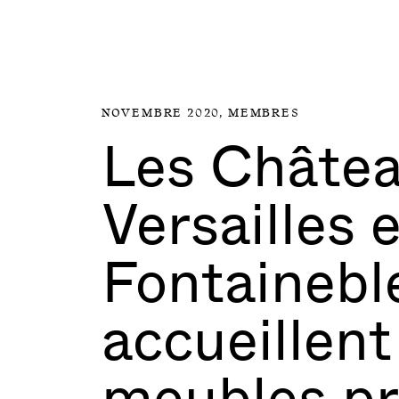
Aller directement au contenu
NOVEMBRE 2020,
MEMBRES
Les Châtea
Versailles 
Fontainebl
accueillen
meubles pr