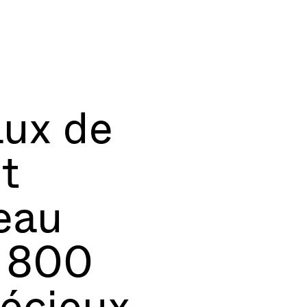
ux de
et
eau
t 800
écieux