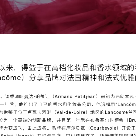
创立以来，得益于在高档化妆品和香水领域
ncôme）分享品牌对法国精神和法式优
调香师阿曼达·珀蒂让（Armand Petitjean）最初为弗朗索瓦·科
世一年后，他推出了自己的香水和化妆品公司。他选择用“Lancô
鉴了位于卢瓦卡河畔（Val-de-Loire）地区的Lancosm
一个高端的创新品牌，并且第一年就在布鲁塞尔世博会（Brussels
大获成功，由此成名。品牌在库尔贝瓦（Courbevoie）开设
ourg-Saint-Honoré）开设精品店，同时还建立了一所培训美容顾