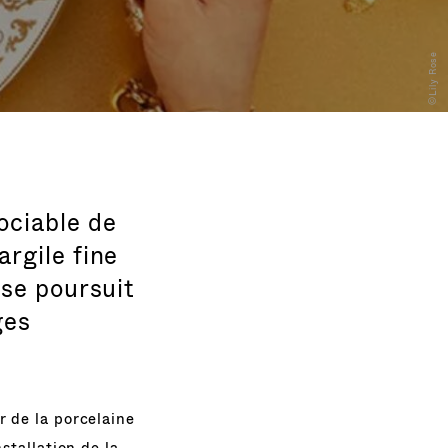
©Lily Rose
ociable de
argile fine
 se poursuit
ges
r de la porcelaine
nstallation de la