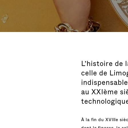
L’histoire de
celle de Limog
indispensable 
au XXIème siè
technologique
À la fin du XVIIIe si
dont la finesse, la so