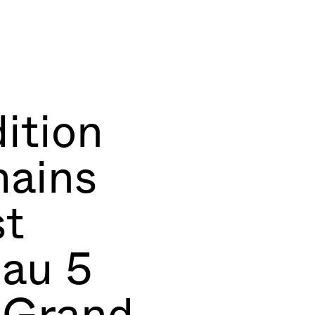
ition
mains
st
 au 5
 Grand