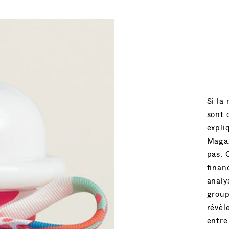
Si la
sont 
expli
Magaz
pas. 
finan
analy
group
révèl
entre