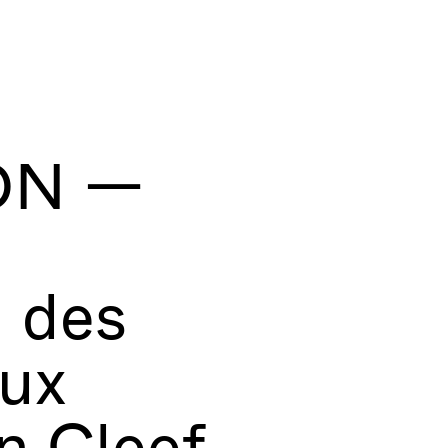
ON —
, des
ux
n Cleef