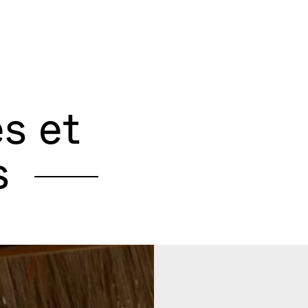
s et
es