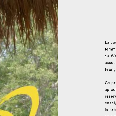
La Jo
femme
: « W
assoc
Franç
Ce pr
apico
réser
ensei
la cr